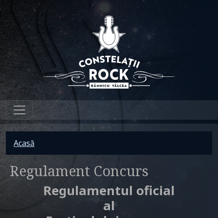
Sari la conținutul principal
Breadcrumb
Acasă
Regulament Concurs
Regulamentul oficial
al