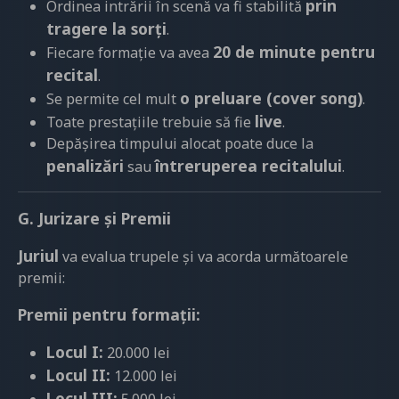
prin
Ordinea intrării în scenă va fi stabilită
tragere la sorți
.
20 de minute pentru
Fiecare formație va avea
recital
.
o preluare (cover song)
Se permite cel mult
.
live
Toate prestațiile trebuie să fie
.
Depășirea timpului alocat poate duce la
penalizări
întreruperea recitalului
sau
.
G. Jurizare și Premii
Juriul
va evalua trupele și va acorda următoarele
premii:
Premii pentru formații:
Locul I:
20.000 lei
Locul II:
12.000 lei
Locul III: