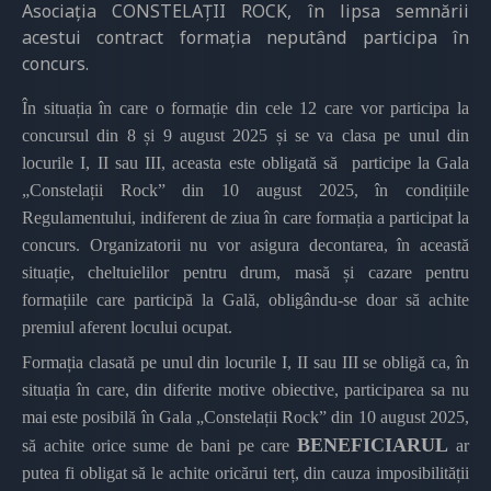
Asociația CONSTELAȚII ROCK, în lipsa semnării
acestui contract formația neputând participa în
concurs.
În situația în care o formație din cele 12 care vor participa la
concursul din 8 și 9 august 2025 și se va clasa pe unul din
locurile I, II sau III, aceasta este obligată să participe la Gala
„Constelații Rock” din 10 august 2025, în condițiile
Regulamentului, indiferent de ziua în care formația a participat la
concurs. Organizatorii nu vor asigura decontarea, în această
situație, cheltuielilor pentru drum, masă și cazare pentru
formațiile care participă la Gală, obligându-se doar să achite
premiul aferent locului ocupat.
Formația clasată pe unul din locurile I, II sau III se obligă ca, în
situația în care, din diferite motive obiective, participarea sa nu
mai este posibilă în Gala „Constelații Rock” din 10 august 2025,
BENEFICIARUL
să achite orice sume de bani pe care
ar
putea fi obligat să le achite oricărui terț, din cauza imposibilității