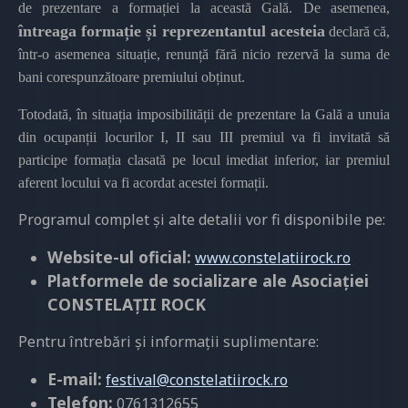
de prezentare a formației la această Gală. De asemenea,
întreaga formație și reprezentantul acesteia
declară că,
într-o asemenea situație, renunță fără nicio rezervă la suma de
bani corespunzătoare premiului obținut.
Totodată, în situația imposibilității de prezentare la Gală a unuia
din ocupanții locurilor I, II sau III premiul va fi invitată să
participe formația clasată pe locul imediat inferior, iar premiul
aferent locului va fi acordat acestei formații.
Programul complet și alte detalii vor fi disponibile pe:
Website-ul oficial:
www.constelatiirock.ro
Platformele de socializare ale Asociației
CONSTELAȚII ROCK
Pentru întrebări și informații suplimentare:
E-mail:
festival@constelatiirock.ro
Telefon:
0761312655