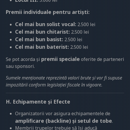
5.000 lei
Premii individuale pentru artiști:
Cel mai bun solist vocal:
2.500 lei
Cel mai bun chitarist:
2.500 lei
Cel mai bun basist:
2.500 lei
Cel mai bun baterist:
2.500 lei
premii speciale
Se pot acorda și
oferite de parteneri
sau sponsori.
Sumele menționate reprezintă valori brute și vor fi supuse
impozitării conform legislației fiscale în vigoare.
H. Echipamente și Efecte
Organizatorii vor asigura echipamentele de
amplificare (backline) și setul de tobe
.
Membrii trupelor trebuie să își aducă