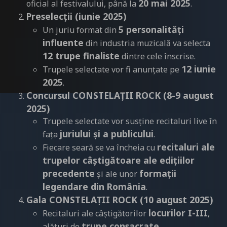
20 mai 2025
oficial al festivalului, până la
.
Preselecții (iunie 2025)
5
personalități
Un juriu format din
influente
din industria muzicală va selecta
12 trupe finaliste
dintre cele înscrise.
12 iunie
Trupele selectate vor fi anunțate pe
2025
.
Concursul CONSTELAȚII ROCK (8-9 august
2025)
Trupele selectate vor susține recitaluri live în
juriului și a publicului
fața
.
recitaluri ale
Fiecare seară se va încheia cu
trupelor câștigătoare ale edițiilor
precedente
formații
și ale unor
legendare din România
.
Gala CONSTELAȚII ROCK (10 august 2025)
locurilor I-III
Recitaluri ale câștigătorilor
,
trupe consacrate
alături de
.