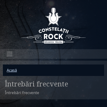
Sari la conținutul principal
Breadcrumb
Acasă
Întrebări frecvente
Întrebări frecvente