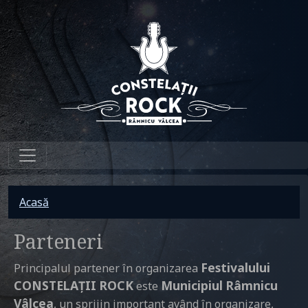
Sari la conținutul principal
Breadcrumb
Acasă
Parteneri
Festivalului
Principalul partener în organizarea
CONSTELAȚII ROCK
Municipiul Râmnicu
este
Vâlcea
, un sprijin important având în organizare,