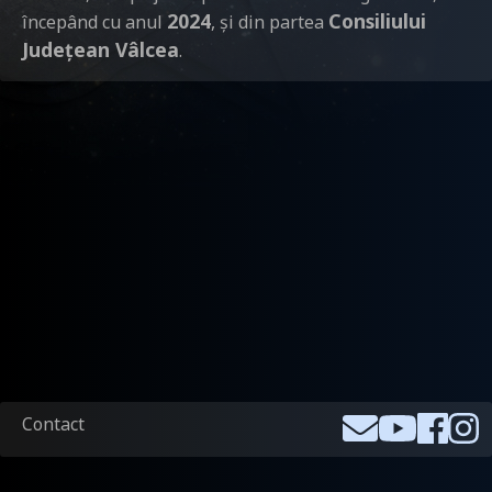
2024
Consiliului
începând cu anul
, și din partea
Județean Vâlcea
.
Footer
Contact